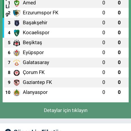
Amed
0
0
1
Erzurumspor FK
0
0
2
Başakşehir
0
0
3
Kocaelispor
0
0
4
Beşiktaş
0
0
5
Eyüpspor
0
0
6
Galatasaray
0
0
7
Çorum FK
0
0
8
Gaziantep FK
0
0
9
Alanyaspor
0
0
10
Detaylar için tıklayın