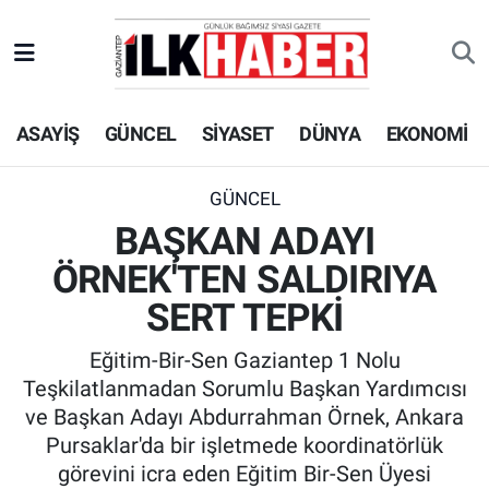
EKONOMİ
Beyoğlu Hava Durumu
ASAYİŞ
GÜNCEL
SİYASET
DÜNYA
EKONOMİ
SİYASET
Beyoğlu Trafik Yoğunluk Haritası
SAĞLIK
Süper Lig Puan Durumu ve Fikstür
GÜNCEL
BAŞKAN ADAYI
SPOR
Tüm Manşetler
ÖRNEK'TEN SALDIRIYA
TEKNOLOJİ
Son Dakika Haberleri
SERT TEPKİ
Eğitim-Bir-Sen Gaziantep 1 Nolu
ASAYİŞ
Haber Arşivi
Teşkilatlanmadan Sorumlu Başkan Yardımcısı
ve Başkan Adayı Abdurrahman Örnek, Ankara
EĞİTİM
Pursaklar'da bir işletmede koordinatörlük
görevini icra eden Eğitim Bir-Sen Üyesi
KÜLTÜR - SANAT