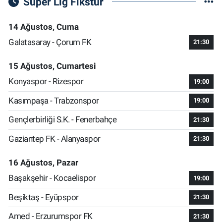
Süper Lig Fikstür
14 Ağustos, Cuma
Galatasaray - Çorum FK
21:30
15 Ağustos, Cumartesi
Konyaspor - Rizespor
19:00
Kasımpaşa - Trabzonspor
19:00
Gençlerbirliği S.K. - Fenerbahçe
21:30
Gaziantep FK - Alanyaspor
21:30
16 Ağustos, Pazar
Başakşehir - Kocaelispor
19:00
Beşiktaş - Eyüpspor
21:30
Amed - Erzurumspor FK
21:30