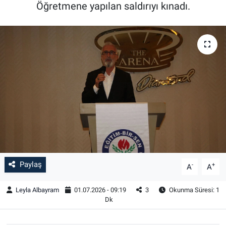
Öğretmene yapılan saldırıyı kınadı.
Paylaş
-
+
A
A
Leyla Albayram
01.07.2026 - 09:19
3
Okunma Süresi: 1
Dk