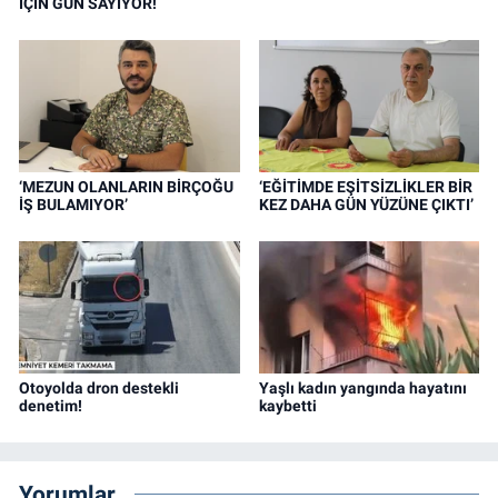
İÇİN GÜN SAYIYOR!
‘MEZUN OLANLARIN BİRÇOĞU
‘EĞİTİMDE EŞİTSİZLİKLER BİR
İŞ BULAMIYOR’
KEZ DAHA GÜN YÜZÜNE ÇIKTI’
Otoyolda dron destekli
Yaşlı kadın yangında hayatını
denetim!
kaybetti
Yorumlar