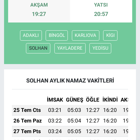
AKŞAM
YATSI
19:27
20:57
ADAKLI
BİNGÖL
KARLIOVA
KİGI
SOLHAN
YAYLADERE
YEDİSU
SOLHAN AYLIK NAMAZ VAKITLERI
İMSAK
GÜNEŞ
ÖĞLE
İKINDI
AKŞAM
25 Tem Cts
03:21
05:03
12:27
16:20
19:41
26 Tem Paz
03:22
05:04
12:27
16:20
19:41
27 Tem Pts
03:24
05:05
12:27
16:20
19:40