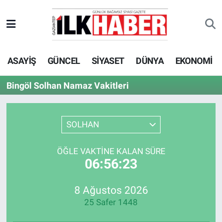
EKONOMİ
Beyoğlu Hava Durumu
ASAYİŞ
GÜNCEL
SİYASET
DÜNYA
EKONOMİ
SİYASET
Beyoğlu Trafik Yoğunluk Haritası
Bingöl Solhan Namaz Vakitleri
SAĞLIK
Süper Lig Puan Durumu ve Fikstür
SPOR
Tüm Manşetler
SOLHAN
TEKNOLOJİ
Son Dakika Haberleri
ÖĞLE VAKTINE KALAN SÜRE
06:56:23
ASAYİŞ
Haber Arşivi
8 Ağustos 2026
EĞİTİM
25 Safer 1448
KÜLTÜR - SANAT