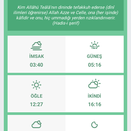
Kim Allâhü Teâlâ'nın dininde tefakkuh ederse (dînî
ilimleri öğrenirse) Allah Azze ve Celle, ona (her işinde)
kâfidir ve onu, hiç ummadığı yerden rızıklandırıverir.
(Hadis-i şerif)
İMSAK
GÜNEŞ
03:40
05:16
ÖĞLE
İKINDI
12:27
16:16