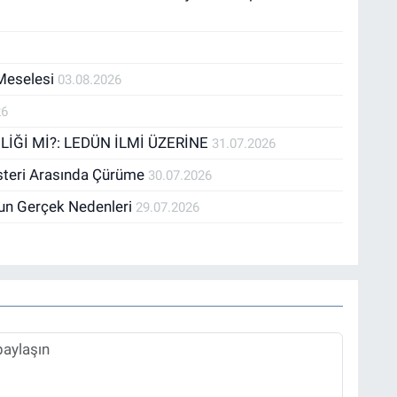
 Meselesi
03.08.2026
26
İĞİ Mİ?: LEDÜN İLMİ ÜZERİNE
31.07.2026
österi Arasında Çürüme
30.07.2026
un Gerçek Nedenleri
29.07.2026