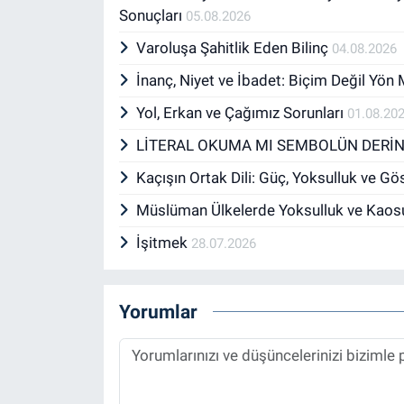
Sonuçları
05.08.2026
Varoluşa Şahitlik Eden Bilinç
04.08.2026
İnanç, Niyet ve İbadet: Biçim Değil Yön
Yol, Erkan ve Çağımız Sorunları
01.08.20
LİTERAL OKUMA MI SEMBOLÜN DERİNL
Kaçışın Ortak Dili: Güç, Yoksulluk ve G
Müslüman Ülkelerde Yoksulluk ve Kaos
İşitmek
28.07.2026
Yorumlar