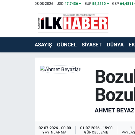
08-08-2026
USD
47,7436
EUR
55,2510
GBP
64,4811
EKONOMİ
Beyoğlu Hava Durumu
SİYASET
Beyoğlu Trafik Yoğunluk Haritası
ASAYİŞ
GÜNCEL
SİYASET
DÜNYA
E
SAĞLIK
Süper Lig Puan Durumu ve Fikstür
SPOR
Tüm Manşetler
Bozul
TEKNOLOJİ
Son Dakika Haberleri
Bozu
ASAYİŞ
Haber Arşivi
AHMET BEYAZ
EĞİTİM
02.07.2026 - 00:00
01.07.2026 - 15:00
1
KÜLTÜR - SANAT
YAYINLANMA
GÜNCELLEME
PAYLA