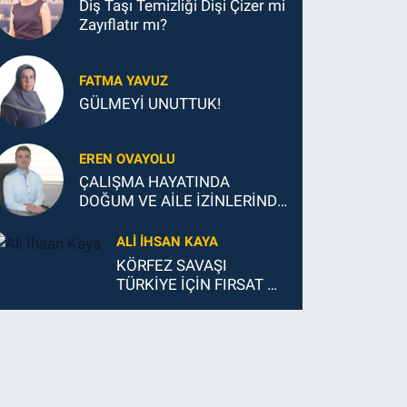
Diş Taşı Temizliği Dişi Çizer mi
Zayıflatır mı?
FATMA YAVUZ
GÜLMEYİ UNUTTUK!
EREN OVAYOLU
ÇALIŞMA HAYATINDA
DOĞUM VE AİLE İZİNLERİNDE
YENİ DÖNEM
ALI İHSAN KAYA
KÖRFEZ SAVAŞI
TÜRKİYE İÇİN FIRSAT MI
?