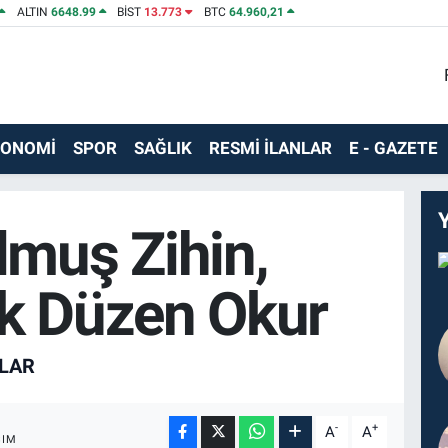
ALTIN
6648.99
BİST
13.773
BTC
64.960,21
KONOMİ
SPOR
SAĞLIK
RESMİ İLANLAR
E - GAZETE
muş Zihin,
k Düzen Okur
LAR
-
+
A
A
ŞIM