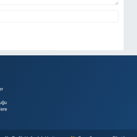
er
luğu
lere