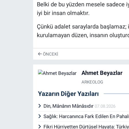
Belki de bu yüzden mesele sadece iy
iyi bir insan olmaktır.
Çünkü adalet saraylarda başlamaz; in
kurulamayan düzen, insanın oluştur
ÖNCEKI
Ahmet Beyazlar
ARKEOLOG
Yazarın Diğer Yazıları
Din, Mânânın Mânâsıdır
07.08.2026
Sağlık: Harcanınca Fark Edilen En Paha
Fikri Hürriyetten Dürtüsel Hayata: Türki