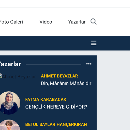
Foto Galeri
Video
Yazarlar
Yazarlar
AHMET BEYAZLAR
Din, Mânânın Mânâsıdır
FATMA KARABACAK
GENÇLİK NEREYE GİDİYOR?
BETÜL SAYLAR HANÇERKIRAN