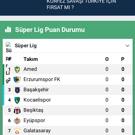
KÖRFEZ SAVAŞI TÜRKİYE İÇİN
FIRSAT MI ?
Süper Lig Puan Durumu
Süper Lig
#
Takım
O
P
Amed
0
0
1
Erzurumspor FK
0
0
2
Başakşehir
0
0
3
Kocaelispor
0
0
4
Beşiktaş
0
0
5
Eyüpspor
0
0
6
Galatasaray
0
0
7