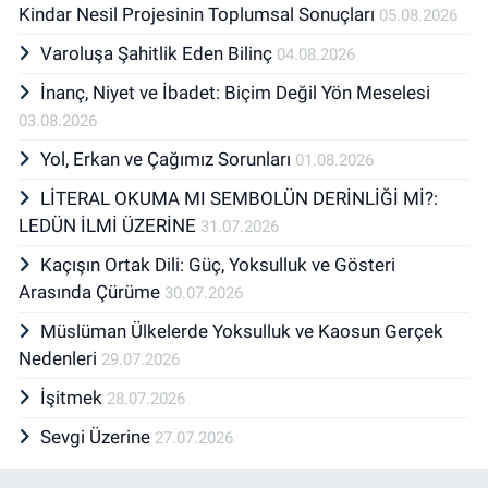
Kindar Nesil Projesinin Toplumsal Sonuçları
05.08.2026
Varoluşa Şahitlik Eden Bilinç
04.08.2026
İnanç, Niyet ve İbadet: Biçim Değil Yön Meselesi
03.08.2026
Yol, Erkan ve Çağımız Sorunları
01.08.2026
LİTERAL OKUMA MI SEMBOLÜN DERİNLİĞİ Mİ?:
LEDÜN İLMİ ÜZERİNE
31.07.2026
Kaçışın Ortak Dili: Güç, Yoksulluk ve Gösteri
Arasında Çürüme
30.07.2026
Müslüman Ülkelerde Yoksulluk ve Kaosun Gerçek
Nedenleri
29.07.2026
İşitmek
28.07.2026
Sevgi Üzerine
27.07.2026