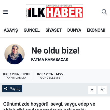
EKONOMİ
Beyoğlu Hava Durumu
ASAYİŞ
GÜNCEL
SİYASET
DÜNYA
EKONOMİ
SİYASET
Beyoğlu Trafik Yoğunluk Haritası
SAĞLIK
Süper Lig Puan Durumu ve Fikstür
Ne oldu bize!
SPOR
Tüm Manşetler
FATMA KARABACAK
TEKNOLOJİ
Son Dakika Haberleri
03.07.2026 - 00:00
02.07.2026 - 14:22
YAYINLANMA
GÜNCELLEME
ASAYİŞ
Haber Arşivi
Paylaş
-
+
A
A
EĞİTİM
Günümüzde hoşgörü, sevgi, saygı, edep ve
KÜLTÜR - SANAT