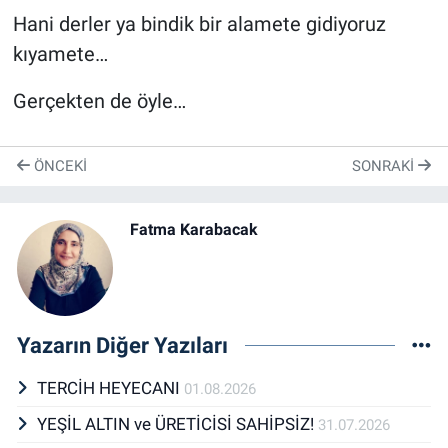
Hani derler ya bindik bir alamete gidiyoruz
kıyamete…
Gerçekten de öyle…
ÖNCEKI
SONRAKI
Fatma Karabacak
Yazarın Diğer Yazıları
TERCİH HEYECANI
01.08.2026
YEŞİL ALTIN ve ÜRETİCİSİ SAHİPSİZ!
31.07.2026