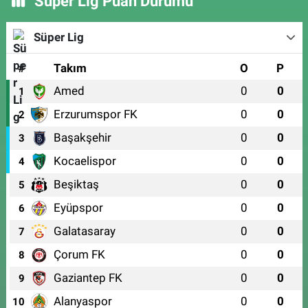
Süper Lig Puan Durumu
Süper Lig
#
Takım
O
P
Amed
0
0
1
Erzurumspor FK
0
0
2
Başakşehir
0
0
3
Kocaelispor
0
0
4
Beşiktaş
0
0
5
Eyüpspor
0
0
6
Galatasaray
0
0
7
Çorum FK
0
0
8
Gaziantep FK
0
0
9
Alanyaspor
0
0
10