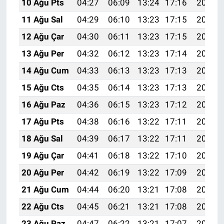
10 Ağu Pts
04:27
06:09
13:24
17:16
20:28
11 Ağu Sal
04:29
06:10
13:23
17:15
20:27
12 Ağu Çar
04:30
06:11
13:23
17:15
20:26
13 Ağu Per
04:32
06:12
13:23
17:14
20:24
14 Ağu Cum
04:33
06:13
13:23
17:13
20:23
15 Ağu Cts
04:35
06:14
13:23
17:13
20:21
16 Ağu Paz
04:36
06:15
13:23
17:12
20:20
17 Ağu Pts
04:38
06:16
13:22
17:11
20:19
18 Ağu Sal
04:39
06:17
13:22
17:11
20:17
19 Ağu Çar
04:41
06:18
13:22
17:10
20:16
20 Ağu Per
04:42
06:19
13:22
17:09
20:14
21 Ağu Cum
04:44
06:20
13:21
17:08
20:13
22 Ağu Cts
04:45
06:21
13:21
17:08
20:11
23 Ağu Paz
04:47
06:22
13:21
17:07
20:10