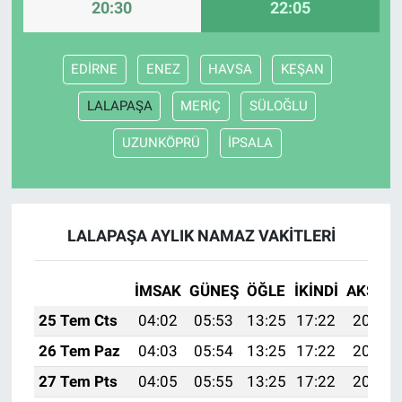
20:30
22:05
EDİRNE
ENEZ
HAVSA
KEŞAN
LALAPAŞA
MERİÇ
SÜLOĞLU
UZUNKÖPRÜ
İPSALA
LALAPAŞA AYLIK NAMAZ VAKITLERI
İMSAK
GÜNEŞ
ÖĞLE
İKINDI
AKŞAM
25 Tem Cts
04:02
05:53
13:25
17:22
20:46
26 Tem Paz
04:03
05:54
13:25
17:22
20:46
27 Tem Pts
04:05
05:55
13:25
17:22
20:45