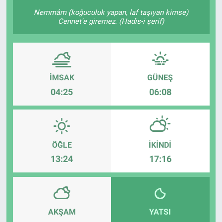
Nemmâm (koğuculuk yapan, laf taşıyan kimse)
Cennet'e giremez. (Hadis-i şerif)
İMSAK
GÜNEŞ
04:25
06:08
ÖĞLE
İKINDI
13:24
17:16
AKŞAM
YATSI