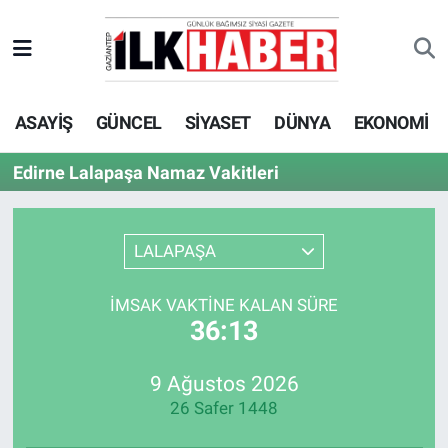
EKONOMİ
Beyoğlu Hava Durumu
ASAYİŞ
GÜNCEL
SİYASET
DÜNYA
EKONOMİ
SİYASET
Beyoğlu Trafik Yoğunluk Haritası
Edirne Lalapaşa Namaz Vakitleri
SAĞLIK
Süper Lig Puan Durumu ve Fikstür
SPOR
Tüm Manşetler
LALAPAŞA
TEKNOLOJİ
Son Dakika Haberleri
İMSAK VAKTINE KALAN SÜRE
36:13
ASAYİŞ
Haber Arşivi
9 Ağustos 2026
EĞİTİM
26 Safer 1448
KÜLTÜR - SANAT