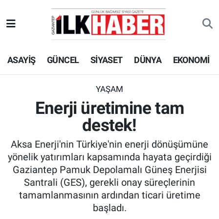
EKONOMİ
Beyoğlu Hava Durumu
ASAYİŞ
GÜNCEL
SİYASET
DÜNYA
EKONOMİ
SİYASET
Beyoğlu Trafik Yoğunluk Haritası
SAĞLIK
Süper Lig Puan Durumu ve Fikstür
YAŞAM
Enerji üretimine tam
SPOR
Tüm Manşetler
destek!
TEKNOLOJİ
Son Dakika Haberleri
Aksa Enerji'nin Türkiye'nin enerji dönüşümüne
yönelik yatırımları kapsamında hayata geçirdiği
ASAYİŞ
Haber Arşivi
Gaziantep Pamuk Depolamalı Güneş Enerjisi
Santrali (GES), gerekli onay süreçlerinin
EĞİTİM
tamamlanmasının ardından ticari üretime
başladı.
KÜLTÜR - SANAT