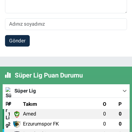
Gönder
Süper Lig Puan Durumu
Süper Lig
#
Takım
O
P
Amed
0
0
1
Erzurumspor FK
0
0
2