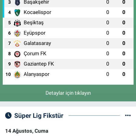
Başakşehir
0
0
3
Kocaelispor
0
0
4
Beşiktaş
0
0
5
Eyüpspor
0
0
6
Galatasaray
0
0
7
Çorum FK
0
0
8
Gaziantep FK
0
0
9
Alanyaspor
0
0
10
Detaylar için tıklayın
Süper Lig Fikstür
14 Ağustos, Cuma