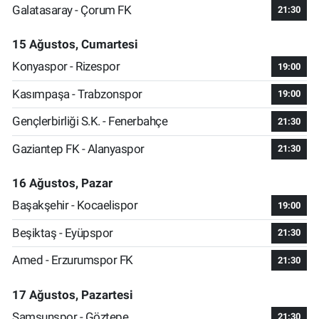
Galatasaray - Çorum FK
21:30
15 Ağustos, Cumartesi
Konyaspor - Rizespor
19:00
Kasımpaşa - Trabzonspor
19:00
Gençlerbirliği S.K. - Fenerbahçe
21:30
Gaziantep FK - Alanyaspor
21:30
16 Ağustos, Pazar
Başakşehir - Kocaelispor
19:00
Beşiktaş - Eyüpspor
21:30
Amed - Erzurumspor FK
21:30
17 Ağustos, Pazartesi
Samsunspor - Göztepe
21:30