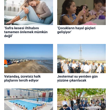
‘Safra kesesi iltihabını
‘Çocukların hayal güçleri
tamamen önlemek mümkün
gelişiyor’
değil’
Vatandaş, ücretsiz halk
Jeotermal su yeniden gün
plajlarını tercih ediyor
yüzüne çıkarılacak