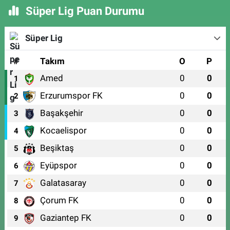
Süper Lig Puan Durumu
Süper Lig
#
Takım
O
P
Amed
0
0
1
Erzurumspor FK
0
0
2
Başakşehir
0
0
3
Kocaelispor
0
0
4
Beşiktaş
0
0
5
Eyüpspor
0
0
6
Galatasaray
0
0
7
Çorum FK
0
0
8
Gaziantep FK
0
0
9