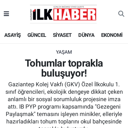
EKONOMİ
Beyoğlu Hava Durumu
ASAYİŞ
GÜNCEL
SİYASET
DÜNYA
EKONOMİ
SİYASET
Beyoğlu Trafik Yoğunluk Haritası
SAĞLIK
Süper Lig Puan Durumu ve Fikstür
YAŞAM
Tohumlar toprakla
SPOR
Tüm Manşetler
buluşuyor!
TEKNOLOJİ
Son Dakika Haberleri
Gaziantep Kolej Vakfı (GKV) Özel İlkokulu 1.
sınıf öğrencileri, ekolojik dengeye dikkat çeken
ASAYİŞ
Haber Arşivi
anlamlı bir sosyal sorumluluk projesine imza
attı. IB PYP programı kapsamında "Gezegeni
EĞİTİM
Paylaşmak" temasını işleyen minikler, elleriyle
hazırladıkları tohum toplarını okul bahçesinde
KÜLTÜR - SANAT