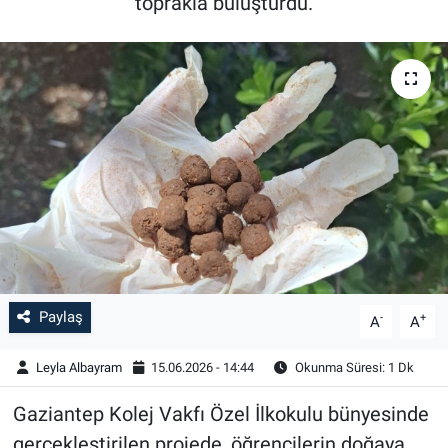
toprakla buluşturdu.
Paylaş
-
+
A
A
Leyla Albayram
15.06.2026 - 14:44
Okunma Süresi: 1 Dk
Gaziantep Kolej Vakfı Özel İlkokulu bünyesinde
gerçekleştirilen projede, öğrencilerin doğaya