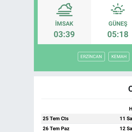
İMSAK
GÜNEŞ
03:39
05:18
ERZİNCAN
KEMAH
H
25 Tem Cts
11 Sa
26 Tem Paz
12 Sa