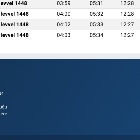
levvel 1448
03:59
05:31
12:28
levvel 1448
04:00
05:32
12:28
levvel 1448
04:02
05:33
12:27
levvel 1448
04:03
05:34
12:27
er
luğu
lere