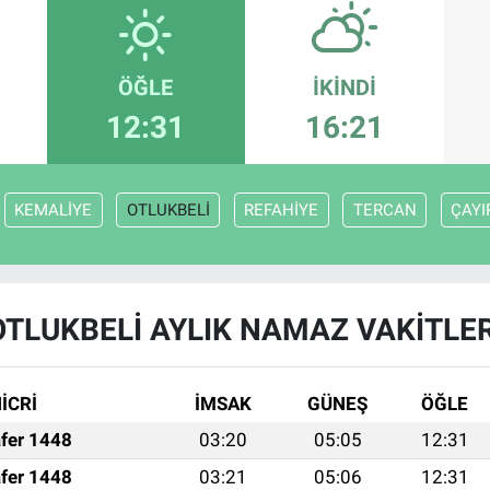
ÖĞLE
İKINDI
12:31
16:21
KEMALİYE
OTLUKBELİ
REFAHİYE
TERCAN
ÇAYI
OTLUKBELİ AYLIK NAMAZ VAKITLER
İCRİ
İMSAK
GÜNEŞ
ÖĞLE
fer 1448
03:20
05:05
12:31
fer 1448
03:21
05:06
12:31