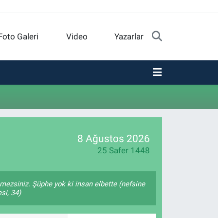
Foto Galeri
Video
Yazarlar
8 Ağustos 2026
25 Safer 1448
remezsiniz. Şüphe yok ki insan elbette (nefsine
si, 34)