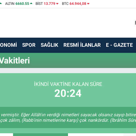
ALTIN
6660.55
BİST
13.779
BTC
64.944,08
KONOMİ
SPOR
SAĞLIK
RESMİ İLANLAR
E - GAZETE
akitleri
İKINDI VAKTINE KALAN SÜRE
20:24
 vermiştir. Eğer Allâh'ın verdiği nimetleri sayacak olsanız sayıp biti
 çok zâlim, (Rabb'inin nimetlerine karşı) çok nankördür. (İbrâhîm Sûre