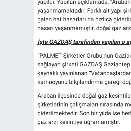
yapıldı. Yapılan açıklamada, “Araban 
yaşanmamaktadır. Farklı alt yapı şir
gelen hat hasarları da hızlıca gideril
hasarı yaşanmamıştır, doğal gaz arzı
İşte GAZDAŞ tarafından yapılan o a
“PALMET Şirketler Grubu’nun Gaziant
sağlayan şirketi GAZDAŞ Gaziantep 
kaynaklı yayınlanan “Vatandaşlardan
kamuoyunu bilgilendirme gereği do
Araban ilçesinde doğal gaz kesintile
şirketlerinin çalışmaları sırasında m
giderilmektedir. Son bir yılda ise he
gaz arzı kesintiye uğramamıştır.