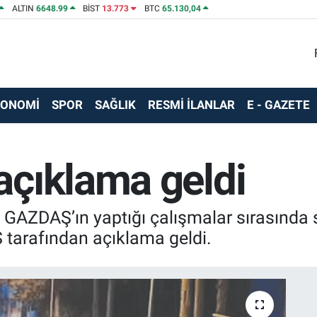
ALTIN
6648.99
BİST
13.773
BTC
65.130,04
KONOMİ
SPOR
SAĞLIK
RESMİ İLANLAR
E - GAZETE
çıklama geldi
 GAZDAŞ’ın yaptığı çalışmalar sırasında 
tarafından açıklama geldi.