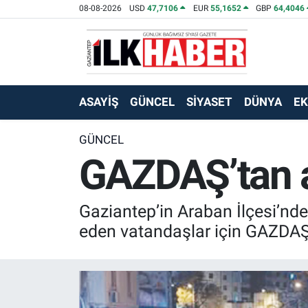
08-08-2026
USD
47,7106
EUR
55,1652
GBP
64,4046
EKONOMİ
Beyoğlu Hava Durumu
SİYASET
Beyoğlu Trafik Yoğunluk Haritası
ASAYİŞ
GÜNCEL
SİYASET
DÜNYA
E
SAĞLIK
Süper Lig Puan Durumu ve Fikstür
GÜNCEL
GAZDAŞ’tan a
SPOR
Tüm Manşetler
TEKNOLOJİ
Son Dakika Haberleri
Gaziantep’in Araban İlçesi’nde
ASAYİŞ
Haber Arşivi
eden vatandaşlar için GAZDAŞ 
EĞİTİM
KÜLTÜR - SANAT