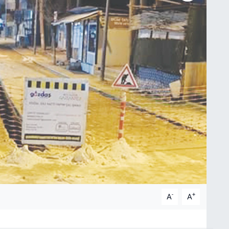
-
+
A
A