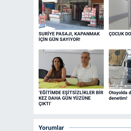
SURİYE PASAJI, KAPANMAK
ÇOCUK DO
İÇİN GÜN SAYIYOR!
‘EĞİTİMDE EŞİTSİZLİKLER BİR
Otoyolda d
KEZ DAHA GÜN YÜZÜNE
denetim!
ÇIKTI’
Yorumlar