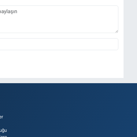
er
luğu