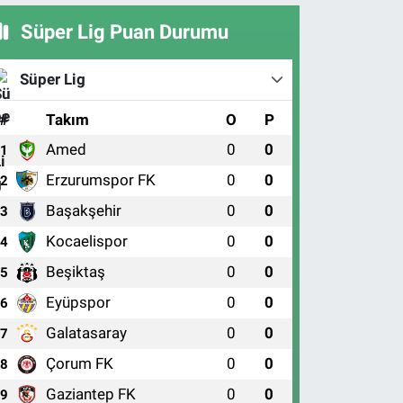
Süper Lig Puan Durumu
Süper Lig
#
Takım
O
P
Amed
0
0
1
Erzurumspor FK
0
0
2
Başakşehir
0
0
3
Kocaelispor
0
0
4
Beşiktaş
0
0
5
Eyüpspor
0
0
6
Galatasaray
0
0
7
Çorum FK
0
0
8
Gaziantep FK
0
0
9