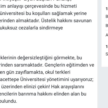
tim anlayışı çerçevesinde bu hizmeti
1
niversitesi bu koşulları sağlamak yerine
B
llerinden almaktadır. Üstelik hakkını savunan
B
hukuksuz cezalarla sindirmeye
A
1
S
eklerinin değersizleştiğini görmekte, bu
rinden sarsmaktadır. Gençlerin eğitimden ve
en gün zayıflamakta, okul terkleri
acettepe Üniversitesi yönetimini uyarıyoruz;
üzerinden elinizi çekin! Hak arayışlarını
ncilerin barınma hakkını elinden alan bu
 bulundu.