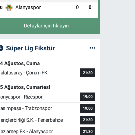
Alanyaspor
0
0
10
Detaylar için tıklayın
Süper Lig Fikstür
4 Ağustos, Cuma
alatasaray - Çorum FK
21:30
5 Ağustos, Cumartesi
onyaspor - Rizespor
19:00
asımpaşa - Trabzonspor
19:00
ençlerbirliği S.K. - Fenerbahçe
21:30
aziantep FK - Alanyaspor
21:30