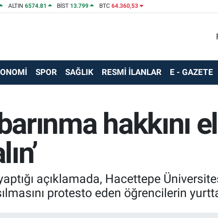
ALTIN
6574.81
BİST
13.799
BTC
64.360,53
KONOMİ
SPOR
SAĞLIK
RESMİ İLANLAR
E - GAZETE
 barınma hakkını e
lın’
aptığı açıklamada, Hacettepe Üniversitesi
ılmasını protesto eden öğrencilerin yurtt