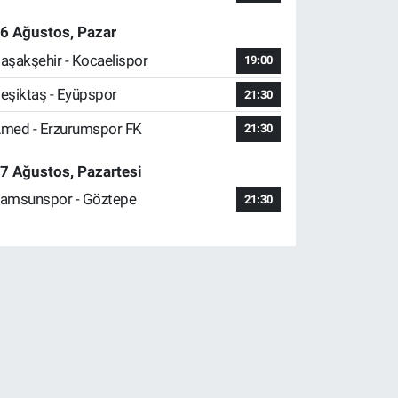
6 Ağustos, Pazar
aşakşehir - Kocaelispor
19:00
eşiktaş - Eyüpspor
21:30
med - Erzurumspor FK
21:30
7 Ağustos, Pazartesi
amsunspor - Göztepe
21:30