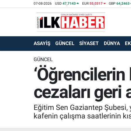
07-08-2026
USD
47,7143
EUR
55,0317
GBP
64,2463
EKONOMİ
Beyoğlu Hava Durumu
SİYASET
Beyoğlu Trafik Yoğunluk Haritası
ASAYİŞ
GÜNCEL
SİYASET
DÜNYA
E
SAĞLIK
Süper Lig Puan Durumu ve Fikstür
GÜNCEL
‘Öğrencilerin
SPOR
Tüm Manşetler
TEKNOLOJİ
Son Dakika Haberleri
cezaları geri a
ASAYİŞ
Haber Arşivi
Eğitim Sen Gaziantep Şubesi, y
EĞİTİM
kafenin çalışma saatlerinin kıs
KÜLTÜR - SANAT