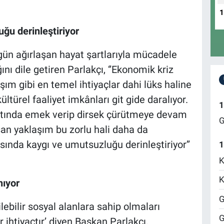
ğu derinleştiriyor
gün ağırlaşan hayat şartlarıyla mücadele
nı dile getiren Parlakçı, ‘’Ekonomik kriz
ım gibi en temel ihtiyaçlar dahi lüks haline
türel faaliyet imkânları git gide daralıyor.
1
 altında emek verip dirsek çürütmeye devam
G
n yaklaşım bu zorlu hali daha da
asında kaygı ve umutsuzluğu derinleştiriyor’’
1
K
K
nıyor
G
lebilir sosyal alanlara sahip olmaları
G
r ihtiyaçtır’ diyen Başkan Parlakçı,