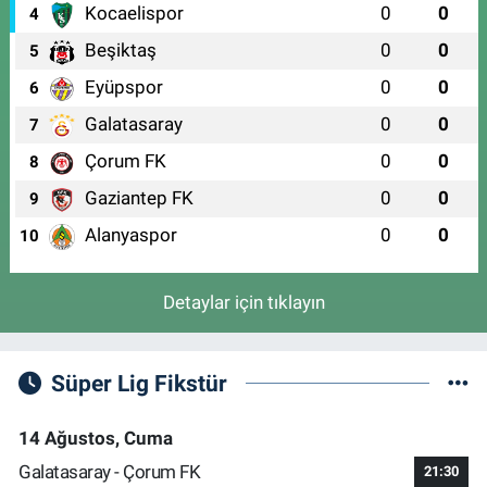
Kocaelispor
0
0
4
Beşiktaş
0
0
5
Eyüpspor
0
0
6
Galatasaray
0
0
7
Çorum FK
0
0
8
Gaziantep FK
0
0
9
Alanyaspor
0
0
10
Detaylar için tıklayın
Süper Lig Fikstür
14 Ağustos, Cuma
Galatasaray - Çorum FK
21:30