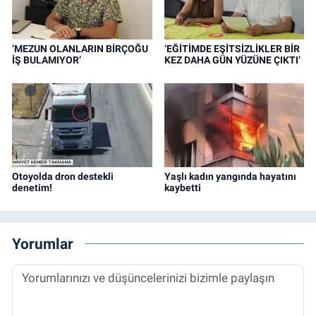
‘MEZUN OLANLARIN BİRÇOĞU
‘EĞİTİMDE EŞİTSİZLİKLER BİR
İŞ BULAMIYOR’
KEZ DAHA GÜN YÜZÜNE ÇIKTI’
Otoyolda dron destekli
Yaşlı kadın yangında hayatını
denetim!
kaybetti
Yorumlar