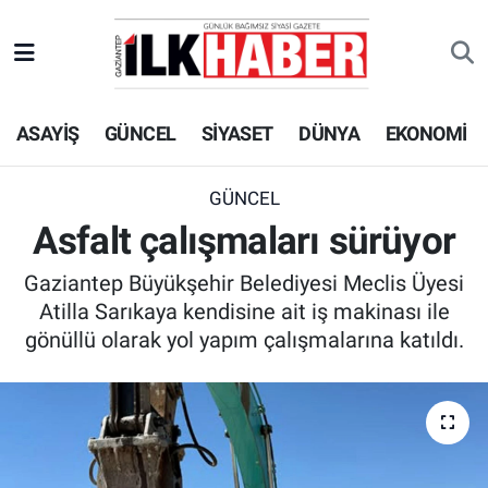
EKONOMİ
Beyoğlu Hava Durumu
ASAYİŞ
GÜNCEL
SİYASET
DÜNYA
EKONOMİ
SİYASET
Beyoğlu Trafik Yoğunluk Haritası
SAĞLIK
Süper Lig Puan Durumu ve Fikstür
GÜNCEL
Asfalt çalışmaları sürüyor
SPOR
Tüm Manşetler
Gaziantep Büyükşehir Belediyesi Meclis Üyesi
TEKNOLOJİ
Son Dakika Haberleri
Atilla Sarıkaya kendisine ait iş makinası ile
gönüllü olarak yol yapım çalışmalarına katıldı.
ASAYİŞ
Haber Arşivi
EĞİTİM
KÜLTÜR - SANAT