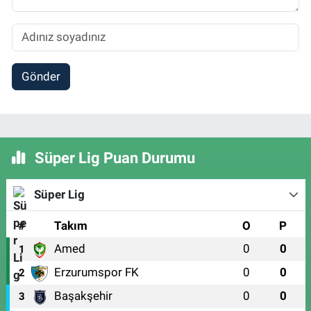
Gönder
Süper Lig Puan Durumu
Süper Lig
#
Takım
O
P
Amed
0
0
1
Erzurumspor FK
0
0
2
Başakşehir
0
0
3