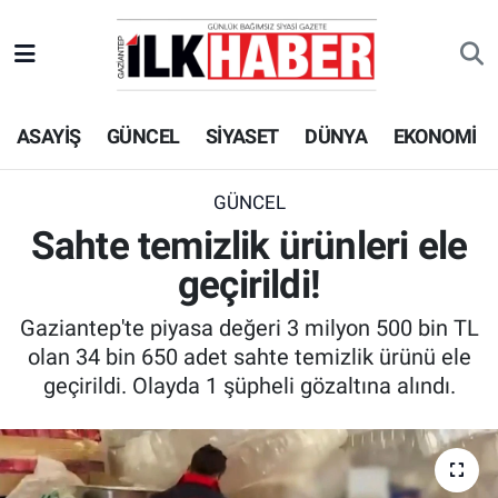
EKONOMİ
Beyoğlu Hava Durumu
ASAYİŞ
GÜNCEL
SİYASET
DÜNYA
EKONOMİ
SİYASET
Beyoğlu Trafik Yoğunluk Haritası
SAĞLIK
Süper Lig Puan Durumu ve Fikstür
GÜNCEL
Sahte temizlik ürünleri ele
SPOR
Tüm Manşetler
geçirildi!
TEKNOLOJİ
Son Dakika Haberleri
Gaziantep'te piyasa değeri 3 milyon 500 bin TL
olan 34 bin 650 adet sahte temizlik ürünü ele
ASAYİŞ
Haber Arşivi
geçirildi. Olayda 1 şüpheli gözaltına alındı.
EĞİTİM
KÜLTÜR - SANAT