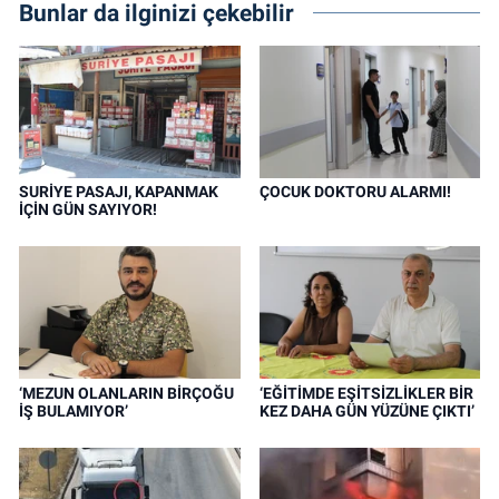
Bunlar da ilginizi çekebilir
SURİYE PASAJI, KAPANMAK
ÇOCUK DOKTORU ALARMI!
İÇİN GÜN SAYIYOR!
‘MEZUN OLANLARIN BİRÇOĞU
‘EĞİTİMDE EŞİTSİZLİKLER BİR
İŞ BULAMIYOR’
KEZ DAHA GÜN YÜZÜNE ÇIKTI’