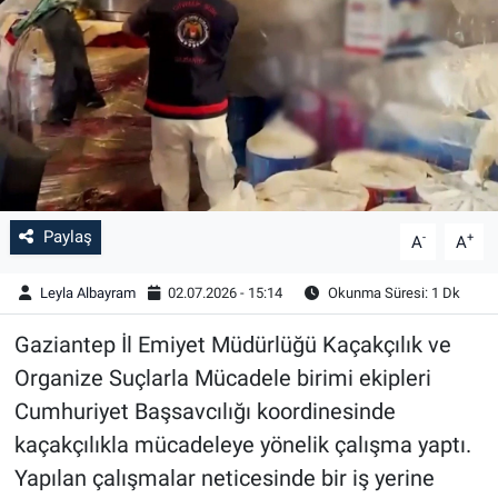
Paylaş
-
+
A
A
Leyla Albayram
02.07.2026 - 15:14
Okunma Süresi: 1 Dk
Gaziantep İl Emiyet Müdürlüğü Kaçakçılık ve
Organize Suçlarla Mücadele birimi ekipleri
Cumhuriyet Başsavcılığı koordinesinde
kaçakçılıkla mücadeleye yönelik çalışma yaptı.
Yapılan çalışmalar neticesinde bir iş yerine