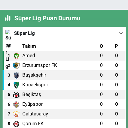
Süper Lig Puan Durumu
Süper Lig
#
Takım
O
P
Amed
0
0
1
Erzurumspor FK
0
0
2
Başakşehir
0
0
3
Kocaelispor
0
0
4
Beşiktaş
0
0
5
Eyüpspor
0
0
6
Galatasaray
0
0
7
Çorum FK
0
0
8