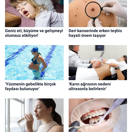
Geniz eti, büyüme ve gelişmeyi
Deri kanserinde erken teşhis
olumsuz etkiliyor!
hayati önem taşıyor
‘Yüzmenin gebelikte birçok
‘Karın ağrısının nedeni
faydası bulunuyor’
ultrasonla belirlenir’