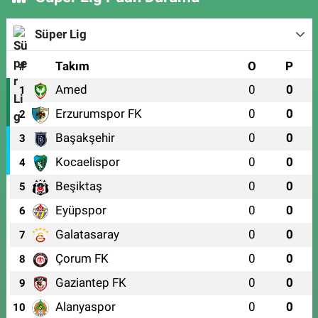
Süper Lig
#
Takım
O
P
Amed
0
0
1
Erzurumspor FK
0
0
2
Başakşehir
0
0
3
Kocaelispor
0
0
4
Beşiktaş
0
0
5
Eyüpspor
0
0
6
Galatasaray
0
0
7
Çorum FK
0
0
8
Gaziantep FK
0
0
9
Alanyaspor
0
0
10