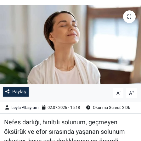
Paylaş
-
+
A
A
Leyla Albayram
02.07.2026 - 15:18
Okunma Süresi: 2 Dk
Nefes darlığı, hırıltılı solunum, geçmeyen
öksürük ve efor sırasında yaşanan solunum