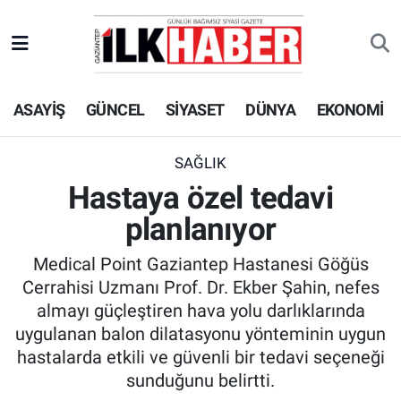
EKONOMİ
Beyoğlu Hava Durumu
ASAYİŞ
GÜNCEL
SİYASET
DÜNYA
EKONOMİ
SİYASET
Beyoğlu Trafik Yoğunluk Haritası
SAĞLIK
Süper Lig Puan Durumu ve Fikstür
SAĞLIK
Hastaya özel tedavi
SPOR
Tüm Manşetler
planlanıyor
TEKNOLOJİ
Son Dakika Haberleri
Medical Point Gaziantep Hastanesi Göğüs
Cerrahisi Uzmanı Prof. Dr. Ekber Şahin, nefes
ASAYİŞ
Haber Arşivi
almayı güçleştiren hava yolu darlıklarında
uygulanan balon dilatasyonu yönteminin uygun
EĞİTİM
hastalarda etkili ve güvenli bir tedavi seçeneği
sunduğunu belirtti.
KÜLTÜR - SANAT