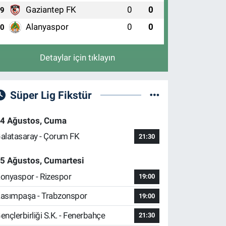
Gaziantep FK
0
0
9
Alanyaspor
0
0
10
Detaylar için tıklayın
Süper Lig Fikstür
4 Ağustos, Cuma
alatasaray - Çorum FK
21:30
5 Ağustos, Cumartesi
onyaspor - Rizespor
19:00
asımpaşa - Trabzonspor
19:00
ençlerbirliği S.K. - Fenerbahçe
21:30