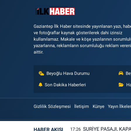
Gaziantep İlk Haber sitesinde yayınlanan yazı, hab
ve fotoğraflar kaynak gösterilerek dahi izinsiz
kullanılamaz. Makale ve köşe yazılarının sorumlu
yazarlarına, reklamların sorumluluğu reklam veren
aittir.
Beyoğlu Hava Durumu
Be
Son Dakika Haberleri
Ha
Gizlilik Sözleşmesi
İletişim
Künye
Yayın İlkeler
SURİYE PASAJI, KAP
HABER AKIŞI
17:26