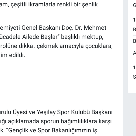
, çeşitli ikramlarla renkli bir şenlik
G
1
 Cemiyeti Genel Başkanı Doç. Dr. Mehmet
B
Mücadele Ailede Başlar" başlıklı mektup,
B
n rolüne dikkat çekmek amacıyla çocuklara,
A
im edildi.
1
S
rulu Üyesi ve Yeşilay Spor Kulübü Başkanı
tığı açıklamada sporun bağımlılıklara karşı
k, “Gençlik ve Spor Bakanlığımızın iş