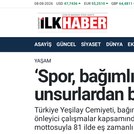
08-08-2026
USD
47,7436
EUR
55,2510
GBP
64,4811
EKONOMİ
Beyoğlu Hava Durumu
SİYASET
Beyoğlu Trafik Yoğunluk Haritası
ASAYİŞ
GÜNCEL
SİYASET
DÜNYA
E
SAĞLIK
Süper Lig Puan Durumu ve Fikstür
YAŞAM
‘Spor, bağıml
SPOR
Tüm Manşetler
TEKNOLOJİ
Son Dakika Haberleri
unsurlardan bi
ASAYİŞ
Haber Arşivi
Türkiye Yeşilay Cemiyeti, bağım
EĞİTİM
önleyici çalışmalar kapsamında,
mottosuyla 81 ilde eş zamanlı i
KÜLTÜR - SANAT