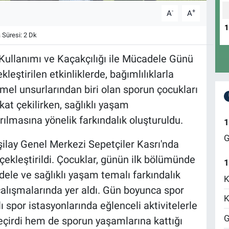
-
+
A
A
Süresi: 2 Dk
Kullanımı ve Kaçakçılığı ile Mücadele Günü
eştirilen etkinliklerde, bağımlılıklarla
mel unsurlarından biri olan sporun çocukları
kat çekilirken, sağlıklı yaşam
rılmasına yönelik farkındalık oluşturuldu.
1
G
ilay Genel Merkezi Sepetçiler Kasrı'nda
çekleştirildi. Çocuklar, günün ilk bölümünde
1
dele ve sağlıklı yaşam temalı farkındalık
K
 çalışmalarında yer aldı. Gün boyunca spor
K
ı spor istasyonlarında eğlenceli aktivitelerle
G
geçirdi hem de sporun yaşamlarına kattığı