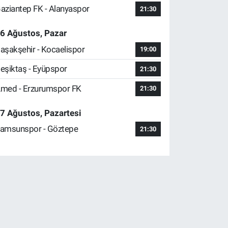
aziantep FK - Alanyaspor
21:30
6 Ağustos, Pazar
aşakşehir - Kocaelispor
19:00
eşiktaş - Eyüpspor
21:30
med - Erzurumspor FK
21:30
7 Ağustos, Pazartesi
amsunspor - Göztepe
21:30