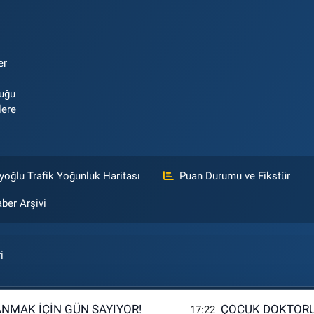
er
luğu
lere
yoğlu Trafik Yoğunluk Haritası
Puan Durumu ve Fikstür
ber Arşivi
i
ANMAK İÇİN GÜN SAYIYOR!
ÇOCUK DOKTORU
17:22