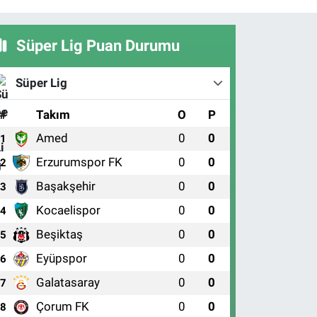
Süper Lig Puan Durumu
Süper Lig
#
Takım
O
P
Amed
0
0
1
Erzurumspor FK
0
0
2
Başakşehir
0
0
3
Kocaelispor
0
0
4
Beşiktaş
0
0
5
Eyüpspor
0
0
6
Galatasaray
0
0
7
Çorum FK
0
0
8