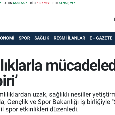
ALTIN
6660.55
BİST
13.779
BTC
64.959,79
KONOMİ
SPOR
SAĞLIK
RESMİ İLANLAR
E - GAZETE
ılıklarla mücadele
ri’
lılıklardan uzak, sağlıklı nesiller yetişt
 Gençlik ve Spor Bakanlığı iş birliğiyle "
l spor etkinlikleri düzenledi.