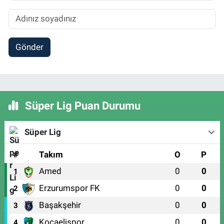
Gönder
Süper Lig Puan Durumu
Süper Lig
#
Takım
O
P
Amed
0
0
1
Erzurumspor FK
0
0
2
Başakşehir
0
0
3
Kocaelispor
0
0
4