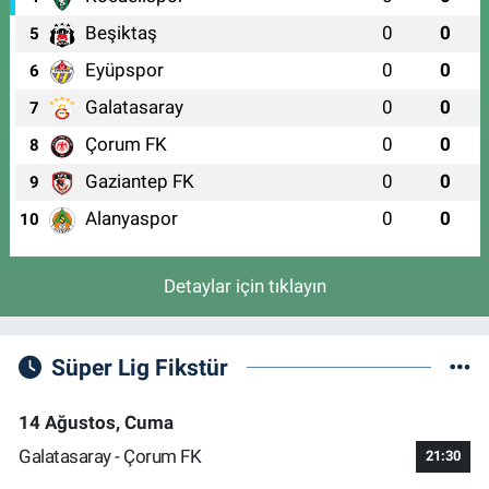
Beşiktaş
0
0
5
Eyüpspor
0
0
6
Galatasaray
0
0
7
Çorum FK
0
0
8
Gaziantep FK
0
0
9
Alanyaspor
0
0
10
Detaylar için tıklayın
Süper Lig Fikstür
14 Ağustos, Cuma
Galatasaray - Çorum FK
21:30