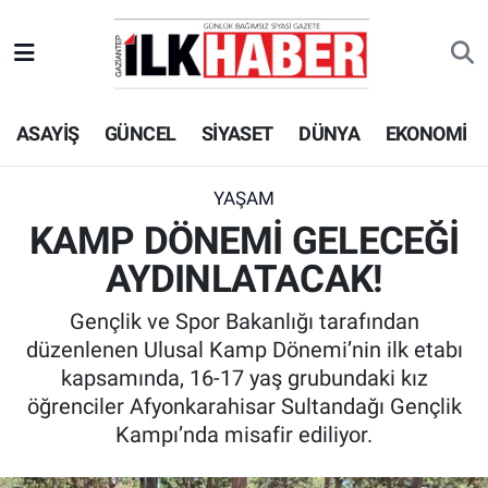
EKONOMİ
Beyoğlu Hava Durumu
ASAYİŞ
GÜNCEL
SİYASET
DÜNYA
EKONOMİ
SİYASET
Beyoğlu Trafik Yoğunluk Haritası
SAĞLIK
Süper Lig Puan Durumu ve Fikstür
YAŞAM
KAMP DÖNEMİ GELECEĞİ
SPOR
Tüm Manşetler
AYDINLATACAK!
TEKNOLOJİ
Son Dakika Haberleri
Gençlik ve Spor Bakanlığı tarafından
düzenlenen Ulusal Kamp Dönemi’nin ilk etabı
ASAYİŞ
Haber Arşivi
kapsamında, 16-17 yaş grubundaki kız
öğrenciler Afyonkarahisar Sultandağı Gençlik
EĞİTİM
Kampı’nda misafir ediliyor.
KÜLTÜR - SANAT