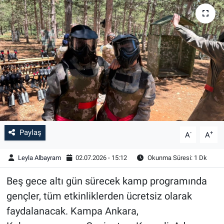
Paylaş
-
+
A
A
Leyla Albayram
02.07.2026 - 15:12
Okunma Süresi: 1 Dk
Beş gece altı gün sürecek kamp programında
gençler, tüm etkinliklerden ücretsiz olarak
faydalanacak. Kampa Ankara,