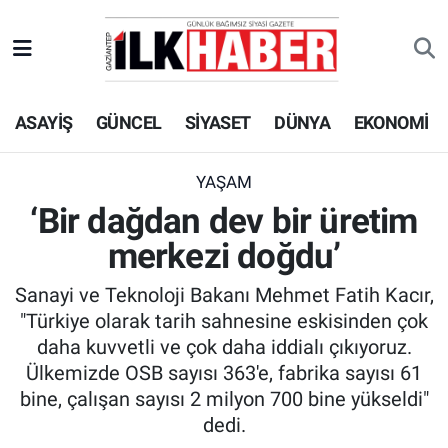
EKONOMİ
Beyoğlu Hava Durumu
ASAYİŞ
GÜNCEL
SİYASET
DÜNYA
EKONOMİ
SİYASET
Beyoğlu Trafik Yoğunluk Haritası
SAĞLIK
Süper Lig Puan Durumu ve Fikstür
YAŞAM
‘Bir dağdan dev bir üretim
SPOR
Tüm Manşetler
merkezi doğdu’
TEKNOLOJİ
Son Dakika Haberleri
Sanayi ve Teknoloji Bakanı Mehmet Fatih Kacır,
"Türkiye olarak tarih sahnesine eskisinden çok
ASAYİŞ
Haber Arşivi
daha kuvvetli ve çok daha iddialı çıkıyoruz.
Ülkemizde OSB sayısı 363'e, fabrika sayısı 61
EĞİTİM
bine, çalışan sayısı 2 milyon 700 bine yükseldi"
dedi.
KÜLTÜR - SANAT