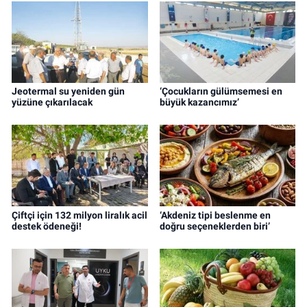
Jeotermal su yeniden gün
‘Çocukların gülümsemesi en
yüzüne çıkarılacak
büyük kazancımız’
Çiftçi için 132 milyon liralık acil
‘Akdeniz tipi beslenme en
destek ödeneği!
doğru seçeneklerden biri’