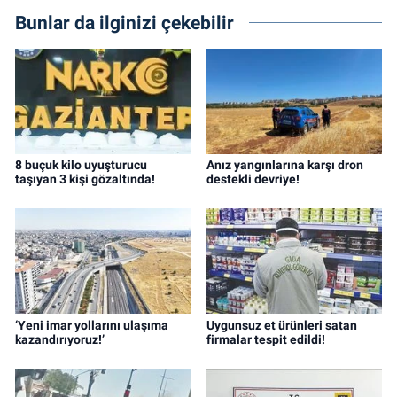
Bunlar da ilginizi çekebilir
8 buçuk kilo uyuşturucu
Anız yangınlarına karşı dron
taşıyan 3 kişi gözaltında!
destekli devriye!
‘Yeni imar yollarını ulaşıma
Uygunsuz et ürünleri satan
kazandırıyoruz!’
firmalar tespit edildi!