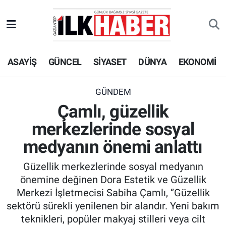
EKONOMİ
Beyoğlu Hava Durumu
ASAYİŞ
GÜNCEL
SİYASET
DÜNYA
EKONOMİ
SİYASET
Beyoğlu Trafik Yoğunluk Haritası
SAĞLIK
Süper Lig Puan Durumu ve Fikstür
GÜNDEM
Çamlı, güzellik
SPOR
Tüm Manşetler
merkezlerinde sosyal
TEKNOLOJİ
Son Dakika Haberleri
medyanın önemi anlattı
Güzellik merkezlerinde sosyal medyanın
ASAYİŞ
Haber Arşivi
önemine değinen Dora Estetik ve Güzellik
Merkezi İşletmecisi Sabiha Çamlı, ‘’Güzellik
EĞİTİM
sektörü sürekli yenilenen bir alandır. Yeni bakım
teknikleri, popüler makyaj stilleri veya cilt
KÜLTÜR - SANAT