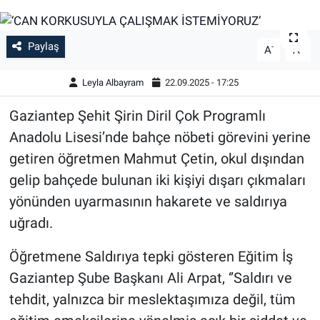
Paylaş
-
+
A
A
Leyla Albayram
22.09.2025 - 17:25
Gaziantep Şehit Şirin Diril Çok Programlı
Anadolu Lisesi’nde bahçe nöbeti görevini yerine
getiren öğretmen Mahmut Çetin, okul dışından
gelip bahçede bulunan iki kişiyi dışarı çıkmaları
yönünden uyarmasının hakarete ve saldırıya
uğradı.
Öğretmene Saldırıya tepki gösteren Eğitim İş
Gaziantep Şube Başkanı Ali Arpat, ‘’Saldırı ve
tehdit, yalnızca bir meslektaşımıza değil, tüm