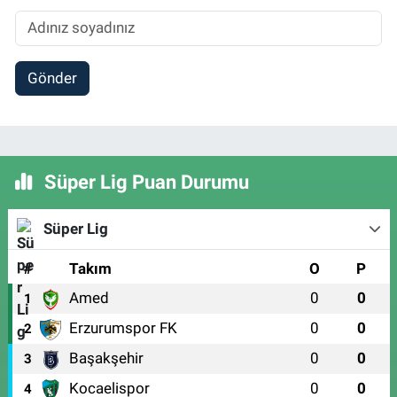
Gönder
Süper Lig Puan Durumu
Süper Lig
#
Takım
O
P
Amed
0
0
1
Erzurumspor FK
0
0
2
Başakşehir
0
0
3
Kocaelispor
0
0
4