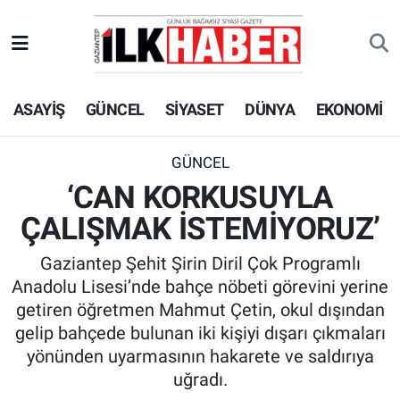
EKONOMİ
Beyoğlu Hava Durumu
ASAYİŞ
GÜNCEL
SİYASET
DÜNYA
EKONOMİ
SİYASET
Beyoğlu Trafik Yoğunluk Haritası
SAĞLIK
Süper Lig Puan Durumu ve Fikstür
GÜNCEL
‘CAN KORKUSUYLA
SPOR
Tüm Manşetler
ÇALIŞMAK İSTEMİYORUZ’
TEKNOLOJİ
Son Dakika Haberleri
Gaziantep Şehit Şirin Diril Çok Programlı
Anadolu Lisesi’nde bahçe nöbeti görevini yerine
ASAYİŞ
Haber Arşivi
getiren öğretmen Mahmut Çetin, okul dışından
gelip bahçede bulunan iki kişiyi dışarı çıkmaları
EĞİTİM
yönünden uyarmasının hakarete ve saldırıya
uğradı.
KÜLTÜR - SANAT