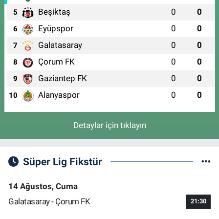
Beşiktaş
0
0
5
Eyüpspor
0
0
6
Galatasaray
0
0
7
Çorum FK
0
0
8
Gaziantep FK
0
0
9
Alanyaspor
0
0
10
Detaylar için tıklayın
Süper Lig Fikstür
14 Ağustos, Cuma
Galatasaray - Çorum FK
21:30