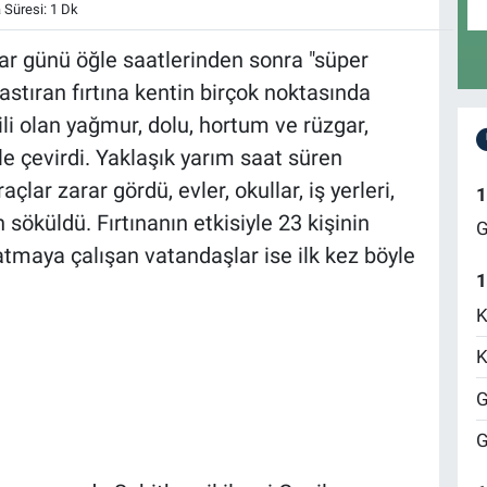
Süresi: 1 Dk
r günü öğle saatlerinden sonra "süper
 bastıran fırtına kentin birçok noktasında
tkili olan yağmur, dolu, hortum ve rüzgar,
le çevirdi. Yaklaşık yarım saat süren
raçlar zarar gördü, evler, okullar, iş yerleri,
1
söküldü. Fırtınanın etkisiyle 23 kişinin
G
atmaya çalışan vatandaşlar ise ilk kez böyle
1
K
K
G
G