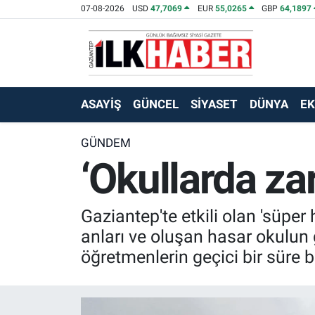
07-08-2026
USD
47,7069
EUR
55,0265
GBP
64,1897
EKONOMİ
Beyoğlu Hava Durumu
SİYASET
Beyoğlu Trafik Yoğunluk Haritası
ASAYİŞ
GÜNCEL
SİYASET
DÜNYA
E
SAĞLIK
Süper Lig Puan Durumu ve Fikstür
GÜNDEM
‘Okullarda za
SPOR
Tüm Manşetler
TEKNOLOJİ
Son Dakika Haberleri
Gaziantep'te etkili olan 'süper
ASAYİŞ
Haber Arşivi
anları ve oluşan hasar okulun
öğretmenlerin geçici bir süre b
EĞİTİM
KÜLTÜR - SANAT