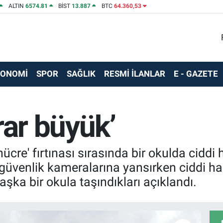
ALTIN
6574.81
BİST
13.887
BTC
64.360,53
KONOMİ
SPOR
SAĞLIK
RESMİ İLANLAR
E - GAZETE
rar büyük’
 hücre' fırtınası sırasında bir okulda cidd
 güvenlik kameralarına yansırken ciddi ha
aşka bir okula taşındıkları açıklandı.