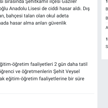
sı sırasında Şehitkamil ilçesi Gaziler
1
lu Anadolu Lisesi de ciddi hasar aldı. Dış
B
n, bahçesi talan olan okul adeta
B
ınada hasar alma anları güvenlik
A
1
S
ğitim-öğretim faaliyetleri 2 gün daha tatil
 öğrenci ve öğretmenlerin Şehit Veysel
k eğitim-öğretim faaliyetlerine bir süre