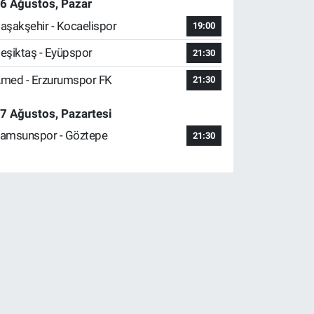
6 Ağustos, Pazar
aşakşehir - Kocaelispor
19:00
eşiktaş - Eyüpspor
21:30
med - Erzurumspor FK
21:30
7 Ağustos, Pazartesi
amsunspor - Göztepe
21:30