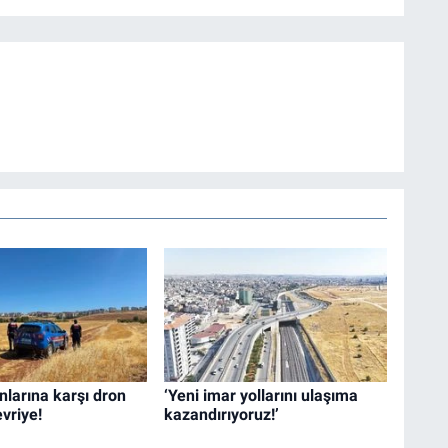
nlarına karşı dron
‘Yeni imar yollarını ulaşıma
evriye!
kazandırıyoruz!’