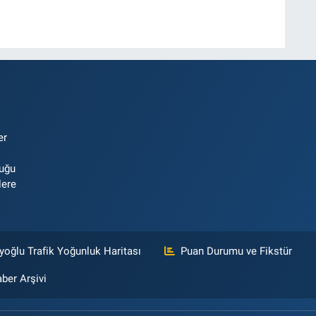
er
luğu
lere
yoğlu Trafik Yoğunluk Haritası
Puan Durumu ve Fikstür
ber Arşivi