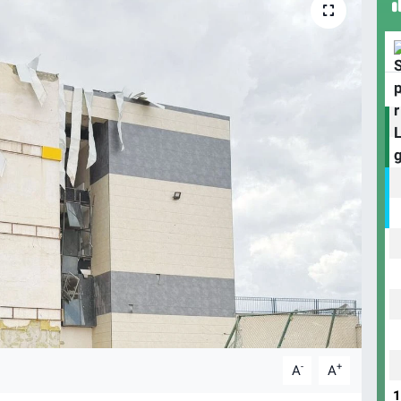
-
+
A
A