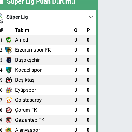
Süper Lig Puan Durumu
Süper Lig
#
Takım
O
P
Amed
0
0
1
Erzurumspor FK
0
0
2
Başakşehir
0
0
3
Kocaelispor
0
0
4
Beşiktaş
0
0
5
Eyüpspor
0
0
6
Galatasaray
0
0
7
Çorum FK
0
0
8
Gaziantep FK
0
0
9
Alanyaspor
0
0
10