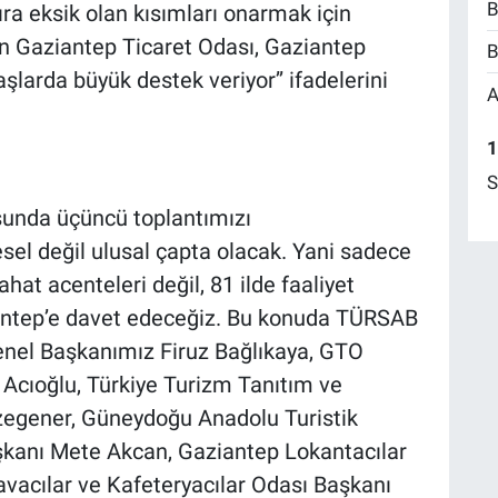
B
ra eksik olan kısımları onarmak için
in Gaziantep Ticaret Odası, Gaziantep
B
şlarda büyük destek veriyor’’ ifadelerini
A
1
S
sunda üçüncü toplantımızı
esel değil ulusal çapta olacak. Yani sadece
hat acenteleri değil, 81 ilde faaliyet
antep’e davet edeceğiz. Bu konuda TÜRSAB
enel Başkanımız Firuz Bağlıkaya, GTO
Acıoğlu, Türkiye Turizm Tanıtım ve
zegener, Güneydoğu Anadolu Turistik
aşkanı Mete Akcan, Gaziantep Lokantacılar
lavacılar ve Kafeteryacılar Odası Başkanı