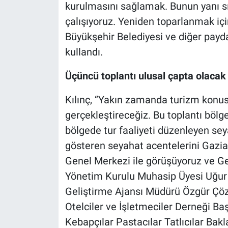
kurulmasını sağlamak. Bunun yanı sı
çalışıyoruz. Yeniden toparlanmak iç
Büyükşehir Belediyesi ve diğer payda
kullandı.
Üçüncü toplantı ulusal çapta olacak
Kılınç, ‘’Yakın zamanda turizm konu
gerçekleştireceğiz. Bu toplantı bölg
bölgede tur faaliyeti düzenleyen seya
gösteren seyahat acentelerini Gazi
Genel Merkezi ile görüşüyoruz ve G
Yönetim Kurulu Muhasip Üyesi Uğur 
Geliştirme Ajansı Müdürü Özgür Çö
Otelciler ve İşletmeciler Derneği B
Kebapçılar Pastacılar Tatlıcılar Bak