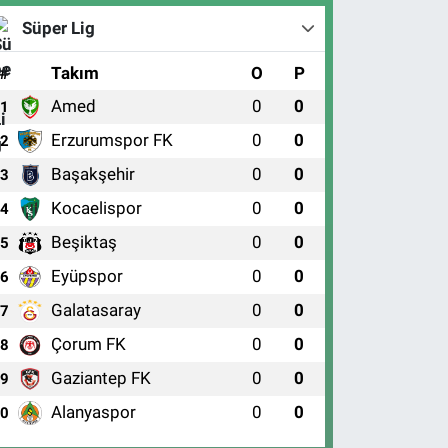
Süper Lig
#
Takım
O
P
Amed
0
0
1
Erzurumspor FK
0
0
2
Başakşehir
0
0
3
Kocaelispor
0
0
4
Beşiktaş
0
0
5
Eyüpspor
0
0
6
Galatasaray
0
0
7
Çorum FK
0
0
8
Gaziantep FK
0
0
9
Alanyaspor
0
0
10