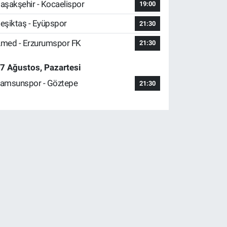
aşakşehir - Kocaelispor
19:00
eşiktaş - Eyüpspor
21:30
med - Erzurumspor FK
21:30
7 Ağustos, Pazartesi
amsunspor - Göztepe
21:30