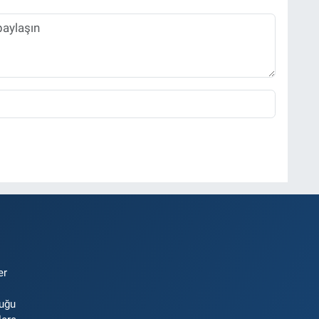
er
luğu