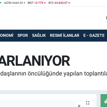
ALTIN
6660.55
BİST
13.779
BTC
64.840,97
KONOMİ
SPOR
SAĞLIK
RESMİ İLANLAR
E - GAZETE
ARLANIYOR
aşlarının öncülüğünde yapılan toplantıl
-
+
A
A