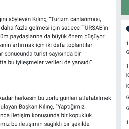
ını söyleyen Kılınç, ‘’Turizm canlanması,
n daha fazla gelmesi için sadece TÜRSAB’ın
 tüm paydaşlarına da büyük önem düşüyor.
1
nın artırmak için iki defa toplantılar
G
ar sonucunda turist sayısında bir
 bu iyileşmeler verileri de yansıdı’’
1
K
K
G
adar herkesin bu zorlu günleri atlatabilmek
gulayan Başkan Kılınç, ‘’Yaptığımız
G
ında iletişim konusunda bir kopukluk
1
iz bu iletişimin sağlıklı bir şekilde