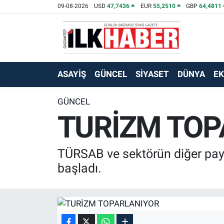
09-08-2026
USD
47,7436
EUR
55,2510
GBP
64,4811
EKONOMİ
Beyoğlu Hava Durumu
SİYASET
Beyoğlu Trafik Yoğunluk Haritası
ASAYİŞ
GÜNCEL
SİYASET
DÜNYA
E
SAĞLIK
Süper Lig Puan Durumu ve Fikstür
GÜNCEL
TURİZM TOP
SPOR
Tüm Manşetler
TEKNOLOJİ
Son Dakika Haberleri
TÜRSAB ve sektörün diğer payd
ASAYİŞ
Haber Arşivi
başladı.
EĞİTİM
KÜLTÜR - SANAT