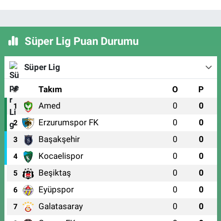
Süper Lig Puan Durumu
Süper Lig
#
Takım
O
P
Amed
0
0
1
Erzurumspor FK
0
0
2
Başakşehir
0
0
3
Kocaelispor
0
0
4
Beşiktaş
0
0
5
Eyüpspor
0
0
6
Galatasaray
0
0
7