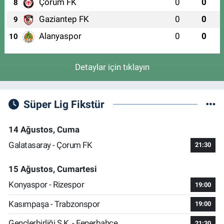
Çorum FK
0
0
8
Gaziantep FK
0
0
9
Alanyaspor
0
0
10
Detaylar için tıklayın
Süper Lig Fikstür
14 Ağustos, Cuma
Galatasaray - Çorum FK
21:30
15 Ağustos, Cumartesi
Konyaspor - Rizespor
19:00
Kasımpaşa - Trabzonspor
19:00
Gençlerbirliği S.K. - Fenerbahçe
21:30