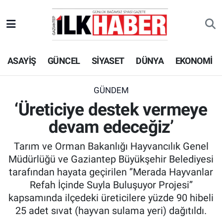
EKONOMİ
Beyoğlu Hava Durumu
ASAYİŞ
GÜNCEL
SİYASET
DÜNYA
EKONOMİ
SİYASET
Beyoğlu Trafik Yoğunluk Haritası
SAĞLIK
Süper Lig Puan Durumu ve Fikstür
GÜNDEM
‘Üreticiye destek vermeye
SPOR
Tüm Manşetler
devam edeceğiz’
TEKNOLOJİ
Son Dakika Haberleri
Tarım ve Orman Bakanlığı Hayvancılık Genel
Müdürlüğü ve Gaziantep Büyükşehir Belediyesi
ASAYİŞ
Haber Arşivi
tarafından hayata geçirilen ‘’Merada Hayvanlar
Refah İçinde Suyla Buluşuyor Projesi’’
EĞİTİM
kapsamında ilçedeki üreticilere yüzde 90 hibeli
25 adet sıvat (hayvan sulama yeri) dağıtıldı.
KÜLTÜR - SANAT