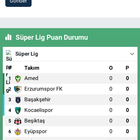
Gönder
Süper Lig Puan Durumu
Süper Lig
#
Takım
O
P
Amed
0
0
1
Erzurumspor FK
0
0
2
Başakşehir
0
0
3
Kocaelispor
0
0
4
Beşiktaş
0
0
5
Eyüpspor
0
0
6