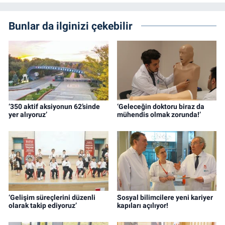
Bunlar da ilginizi çekebilir
‘350 aktif aksiyonun 62’sinde
‘Geleceğin doktoru biraz da
yer alıyoruz’
mühendis olmak zorunda!’
‘Gelişim süreçlerini düzenli
Sosyal bilimcilere yeni kariyer
olarak takip ediyoruz’
kapıları açılıyor!