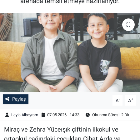
arenada temsil etmeye hazırlanıyor.
Paylaş
-
+
A
A
Leyla Albayram
07.05.2026 - 14:33
Okunma Süresi: 2 Dk
Miraç ve Zehra Yüceışık çiftinin ilkokul ve
ortaokul çağındaki çocukları Cihat Arda ve