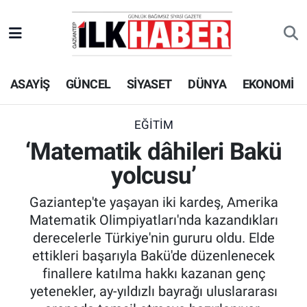
EKONOMİ
Beyoğlu Hava Durumu
ASAYİŞ
GÜNCEL
SİYASET
DÜNYA
EKONOMİ
SİYASET
Beyoğlu Trafik Yoğunluk Haritası
SAĞLIK
Süper Lig Puan Durumu ve Fikstür
EĞİTİM
‘Matematik dâhileri Bakü
SPOR
Tüm Manşetler
yolcusu’
TEKNOLOJİ
Son Dakika Haberleri
Gaziantep'te yaşayan iki kardeş, Amerika
Matematik Olimpiyatları'nda kazandıkları
ASAYİŞ
Haber Arşivi
derecelerle Türkiye'nin gururu oldu. Elde
ettikleri başarıyla Bakü'de düzenlenecek
EĞİTİM
finallere katılma hakkı kazanan genç
yetenekler, ay-yıldızlı bayrağı uluslararası
KÜLTÜR - SANAT