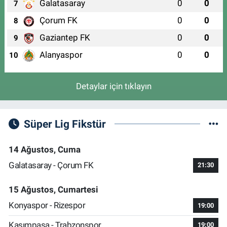
Galatasaray
0
0
7
Çorum FK
0
0
8
Gaziantep FK
0
0
9
Alanyaspor
0
0
10
Detaylar için tıklayın
Süper Lig Fikstür
14 Ağustos, Cuma
Galatasaray - Çorum FK
21:30
15 Ağustos, Cumartesi
Konyaspor - Rizespor
19:00
Kasımpaşa - Trabzonspor
19:00