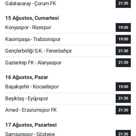
Galatasaray - Çorum FK
21:30
15 Ağustos, Cumartesi
Konyaspor - Rizespor
19:00
Kasımpaşa - Trabzonspor
19:00
Gençlerbirliği S.K. - Fenerbahçe
21:30
Gaziantep FK - Alanyaspor
21:30
16 Ağustos, Pazar
Başakşehir - Kocaelispor
19:00
Beşiktaş - Eyüpspor
21:30
Amed - Erzurumspor FK
21:30
17 Ağustos, Pazartesi
Samsunspor - Göztepe
21:30