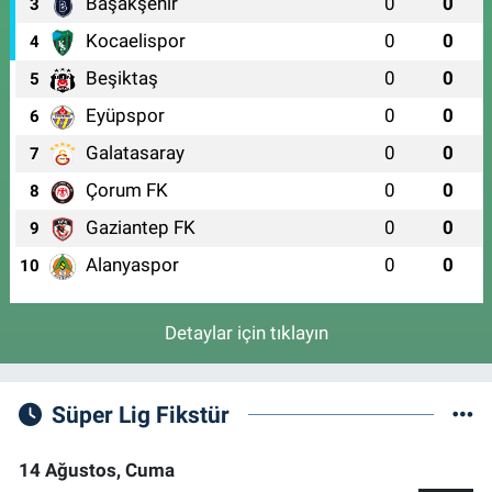
Başakşehir
0
0
3
Kocaelispor
0
0
4
Beşiktaş
0
0
5
Eyüpspor
0
0
6
Galatasaray
0
0
7
Çorum FK
0
0
8
Gaziantep FK
0
0
9
Alanyaspor
0
0
10
Detaylar için tıklayın
Süper Lig Fikstür
14 Ağustos, Cuma