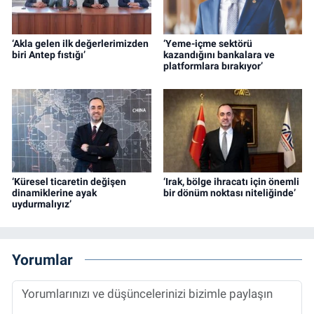
‘Akla gelen ilk değerlerimizden
‘Yeme-içme sektörü
biri Antep fıstığı’
kazandığını bankalara ve
platformlara bırakıyor’
‘Küresel ticaretin değişen
‘Irak, bölge ihracatı için önemli
dinamiklerine ayak
bir dönüm noktası niteliğinde’
uydurmalıyız’
Yorumlar