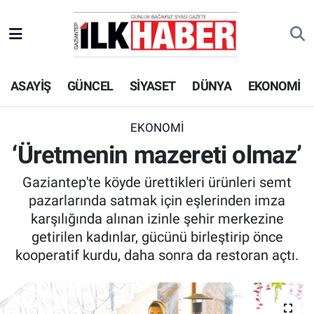
EKONOMİ
Beyoğlu Hava Durumu
ASAYİŞ
GÜNCEL
SİYASET
DÜNYA
EKONOMİ
SİYASET
Beyoğlu Trafik Yoğunluk Haritası
SAĞLIK
Süper Lig Puan Durumu ve Fikstür
EKONOMİ
‘Üretmenin mazereti olmaz’
SPOR
Tüm Manşetler
Gaziantep'te köyde ürettikleri ürünleri semt
TEKNOLOJİ
Son Dakika Haberleri
pazarlarında satmak için eşlerinden imza
karşılığında alınan izinle şehir merkezine
ASAYİŞ
Haber Arşivi
getirilen kadınlar, gücünü birleştirip önce
kooperatif kurdu, daha sonra da restoran açtı.
EĞİTİM
KÜLTÜR - SANAT