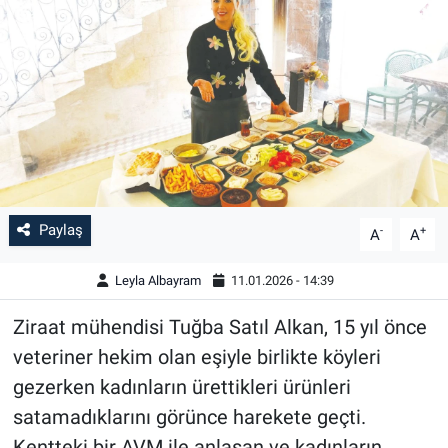
Paylaş
-
+
A
A
Leyla Albayram
11.01.2026 - 14:39
Ziraat mühendisi Tuğba Satıl Alkan, 15 yıl önce
veteriner hekim olan eşiyle birlikte köyleri
gezerken kadınların ürettikleri ürünleri
satamadıklarını görünce harekete geçti.
Kentteki bir AVM ile anlaşan ve kadınların