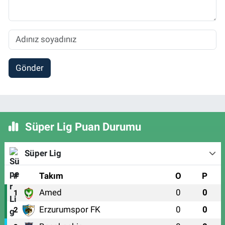
Gönder
Süper Lig Puan Durumu
Süper Lig
#
Takım
O
P
Amed
0
0
1
Erzurumspor FK
0
0
2